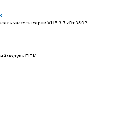
B
тель частоты серии VH5 3.7 кВт 380В
ый модуль ПЛК