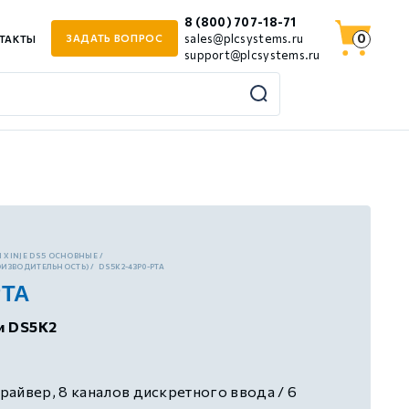
8 (800) 707-18-71
0
sales@plcsystems.ru
ЗАДАТЬ ВОПРОС
ТАКТЫ
support@plcsystems.ru
 XINJE DS5 ОСНОВНЫЕ
ОИЗВОДИТЕЛЬНОСТЬ)
DS5K2-43P0-PTA
PTA
и DS5K2
айвер, 8 каналов дискретного ввода / 6