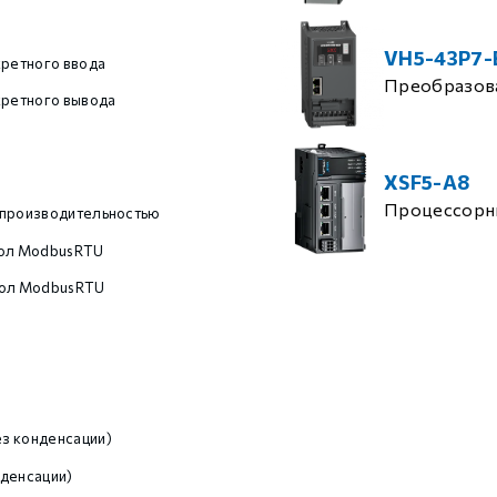
VH5-43P7-
кретного ввода
Преобразова
кретного вывода
XSF5-A8
Процессорн
 производительностью
кол ModbusRTU
кол ModbusRTU
з конденсации)
денсации)