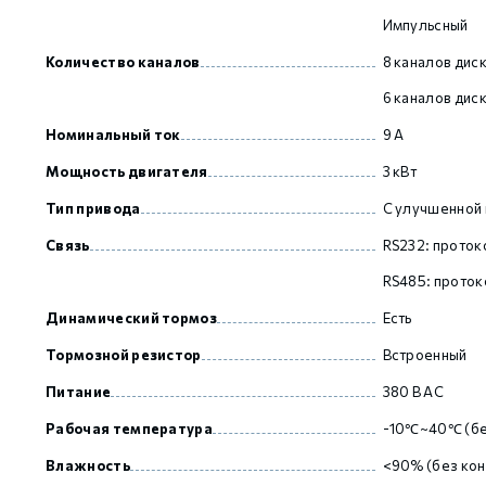
Импульсный
Количество каналов
8 каналов дис
GCAN
6 каналов дис
Номинальный ток
9 А
Мощность двигателя
3 кВт
Тип привода
С улучшенной
Связь
RS232: прото
RS485: прото
Динамический тормоз
Есть
Тормозной резистор
Встроенный
Питание
380 В AC
Рабочая температура
-10℃~40℃ (бе
Влажность
<90% (без кон