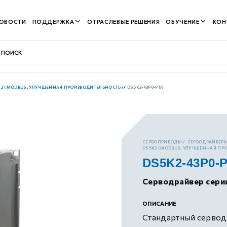
ОВОСТИ
ПОДДЕРЖКА
ОТРАСЛЕВЫЕ РЕШЕНИЯ
ОБУЧЕНИЕ
КОН
K2 (MODBUS, УЛУЧШЕННАЯ ПРОИЗВОДИТЕЛЬНОСТЬ)
/
DS5K2-43P0-PTA
контуром)
СЕРВОПРИВОДЫ
СЕРВОДРАЙВЕРЫ
DS5K2 (MODBUS, УЛУЧШЕННАЯ ПР
DS5K2-43P0-
м контуром)
Серводрайвер сери
нтуром)
ОПИСАНИЕ
Стандартный серводр