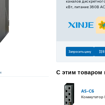
каналов дискретного
 контуром)
кВт, питание 380В A
ые с разомкнутым контуром)
 контуром)
Запросить цену
В
тым контуром)
ия
С этим товаром
и
ения
AS-C6
Коммутатор 