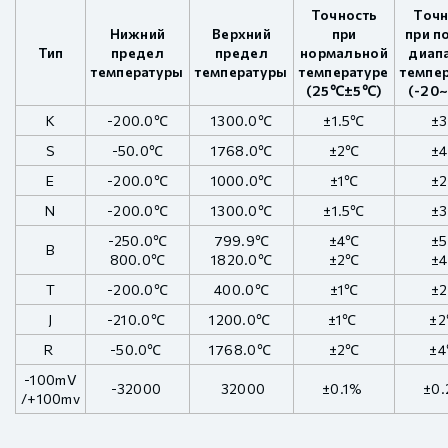
Точность
Точн
Нижний
Верхний
при
при п
Тип
предел
предел
нормальной
диап
температуры
температуры
температуре
темпе
(25℃±5℃)
(-20
K
-200.0℃
1300.0℃
±1.5℃
±
S
-50.0℃
1768.0℃
±2℃
±
E
-200.0℃
1000.0℃
±1℃
±
N
-200.0℃
1300.0℃
±1.5℃
±
-250.0℃
799.9℃
±4℃
±
B
800.0℃
1820.0℃
±2℃
±
T
-200.0℃
400.0℃
±1℃
±
J
-210.0℃
1200.0℃
±1℃
±
R
-50.0℃
1768.0℃
±2℃
±
-100mV
-32000
32000
±0.1%
±0
/+100mv