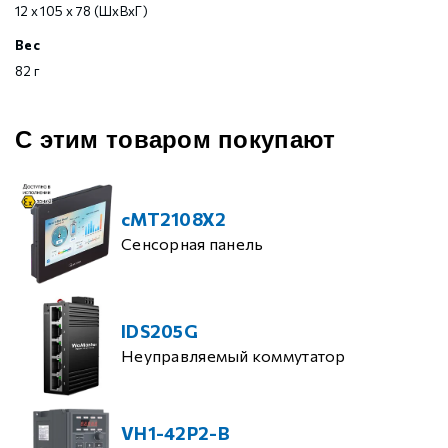
12 х 105 х 78 (ШхВхГ)
Вес
82 г
С этим товаром покупают
cMT2108X2
Сенсорная панель
IDS205G
Неуправляемый коммутатор
VH1-42P2-B